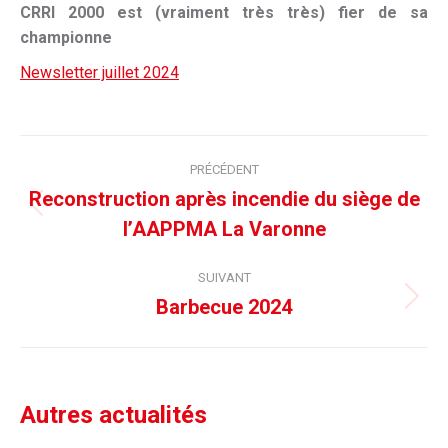
CRRI 2000 est (vraiment très très) fier de sa
championne
Newsletter juillet 2024
Navigation
PRÉCÉDENT
article
Reconstruction après incendie du siège de
Article
l’AAPPMA La Varonne
précédent
:
SUIVANT
Barbecue 2024
Article
suivant
:
Autres actualités