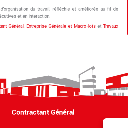
rganisation du travail, réfléchie et améliorée au fil de
utives et en interaction.
tant Général
,
Entreprise Générale et Macro-lots
et
Travaux
Contractant Général