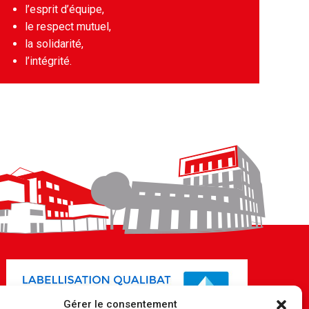
l’esprit d’équipe,
le respect mutuel,
la solidarité,
l’intégrité.
Gérer le consentement