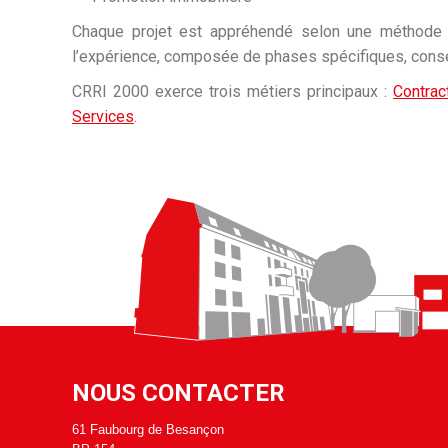
Chaque projet est appréhendé selon une méthode d’o
l’expérience, composée de phases spécifiques, conséc
CRRI 2000 exerce trois métiers principaux :
Contrac
Services
.
NOUS CONTACTER
61 Faubourg de Besançon