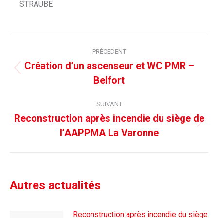
STRAUBE
Navigation
PRÉCÉDENT
article
Création d’un ascenseur et WC PMR –
Article
Belfort
précédent
:
SUIVANT
Reconstruction après incendie du siège de
Article
l’AAPPMA La Varonne
suivant
:
Autres actualités
Reconstruction après incendie du siège